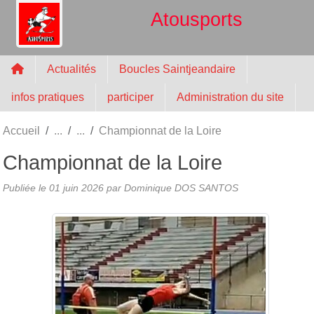
Panneau de gestion des cookies
Atousports
Actualités
Boucles Saintjeandaire
infos pratiques
participer
Administration du site
Accueil
Championnat de la Loire
Championnat de la Loire
Publiée le
01 juin 2026
par
Dominique DOS SANTOS