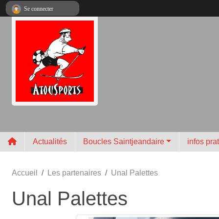
Panneau de gestion des cookies
Se connecter
Actualités
Boucles Saintjeandaire
infos pra
Accueil
Les partenaires
Unal Palettes
Unal Palettes