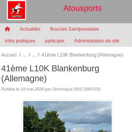
Panneau de gestion des cookies
Atousports
Actualités
Boucles Saintjeandaire
infos pratiques
participer
Administration du site
Accueil
41ème L10K Blankenburg (Allemagne)
41ème L10K Blankenburg
(Allemagne)
Publiée le
19 mai 2026
par
Dominique DOS SANTOS