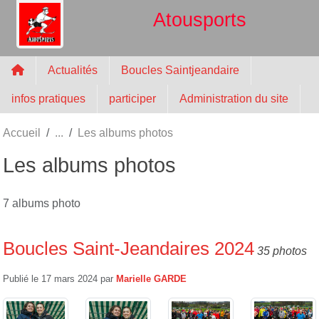
Panneau de gestion des cookies
Atousports
Actualités
Boucles Saintjeandaire
infos pratiques
participer
Administration du site
Accueil
Les albums photos
Les albums photos
7 albums photo
Boucles Saint-Jeandaires 2024
35 photos
Publié le
17 mars 2024
par
Marielle GARDE