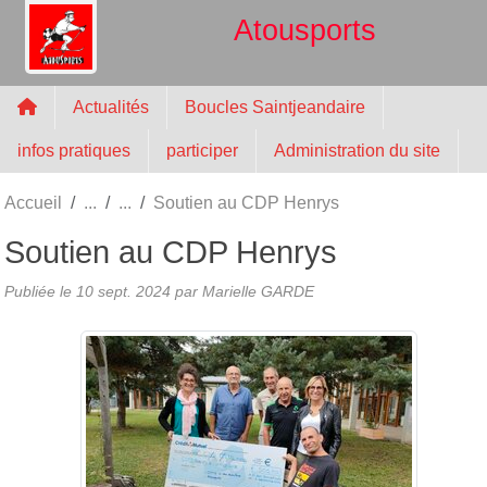
Panneau de gestion des cookies
Atousports
Actualités
Boucles Saintjeandaire
infos pratiques
participer
Administration du site
Accueil
Soutien au CDP Henrys
Soutien au CDP Henrys
Publiée le
10 sept. 2024
par
Marielle GARDE