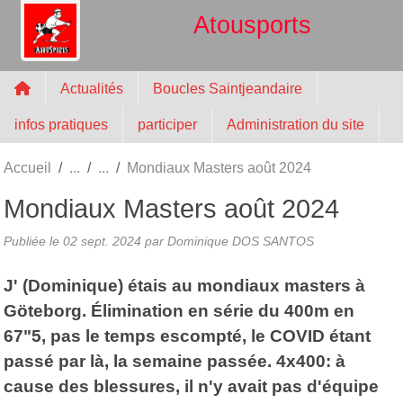
Panneau de gestion des cookies
Atousports
Actualités
Boucles Saintjeandaire
infos pratiques
participer
Administration du site
Accueil
Mondiaux Masters août 2024
Mondiaux Masters août 2024
Publiée le
02 sept. 2024
par
Dominique DOS SANTOS
J' (Dominique) étais au mondiaux masters à
Göteborg. Élimination en série du 400m en
67"5, pas le temps escompté, le COVID étant
passé par là, la semaine passée. 4x400: à
cause des blessures, il n'y avait pas d'équipe