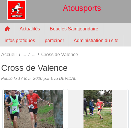
Panneau de gestion des cookies
Atousports
Actualités
Boucles Saintjeandaire
infos pratiques
participer
Administration du site
Accueil
Cross de Valence
Cross de Valence
Publié le
17 févr. 2020
par
Eva DEVIDAL