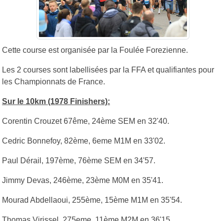
Cette course est organisée par la Foulée Forezienne.
Les 2 courses sont labellisées par la FFA et qualifiantes pour
les Championnats de France.
Sur le 10km (1978 Finishers):
Corentin Crouzet 67ême, 24ème SEM en 32'40.
Cedric Bonnefoy, 82ème, 6eme M1M en 33'02.
Paul Dérail, 197ème, 76ème SEM en 34'57.
Jimmy Devas, 246ème, 23ème M0M en 35'41.
Mourad Abdellaoui, 255ème, 15ème M1M en 35'54.
Thomas Virissel, 275eme, 11ème M2M en 36'15.