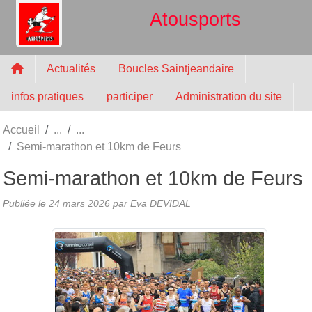
Panneau de gestion des cookies
Atousports
Actualités
Boucles Saintjeandaire
infos pratiques
participer
Administration du site
Accueil
Semi-marathon et 10km de Feurs
Semi-marathon et 10km de Feurs
Publiée le
24 mars 2026
par
Eva DEVIDAL