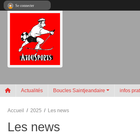
Panneau de gestion des cookies
Se connecter
Actualités
Boucles Saintjeandaire
infos pra
Accueil
2025
Les news
Les news