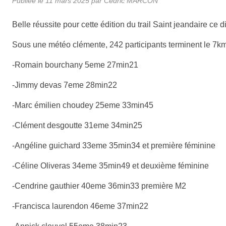
Publiée le
11 mars 2025
par
Cedric MARCON
Belle réussite pour cette édition du trail Saint jeandaire c
Sous une météo clémente, 242 participants terminent le 7km 
-Romain bourchany 5eme 27min21
-Jimmy devas 7eme 28min22
-Marc émilien choudey 25eme 33min45
-Clément desgoutte 31eme 34min25
-Angéline guichard 33eme 35min34 et première féminine
-Céline Oliveras 34eme 35min49 et deuxième féminine
-Cendrine gauthier 40eme 36min33 première M2
-Francisca laurendon 46eme 37min22