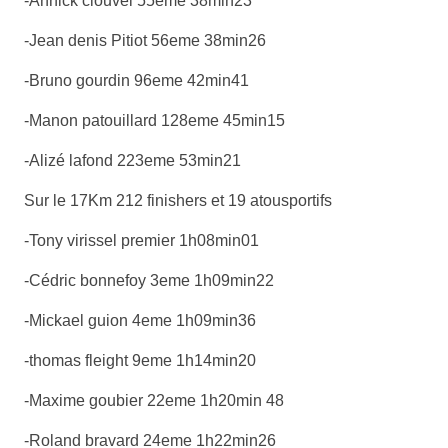
-Annick clouvel 55eme 38min23
-Jean denis Pitiot 56eme 38min26
-Bruno gourdin 96eme 42min41
-Manon patouillard 128eme 45min15
-Alizé lafond 223eme 53min21
Sur le 17Km 212 finishers et 19 atousportifs
-Tony virissel premier 1h08min01
-Cédric bonnefoy 3eme 1h09min22
-Mickael guion 4eme 1h09min36
-thomas fleight 9eme 1h14min20
-Maxime goubier 22eme 1h20min 48
-Roland bravard 24eme 1h22min26