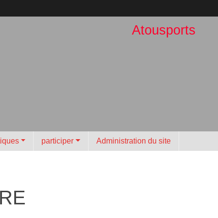
Atousports
tiques
participer
Administration du site
IRE