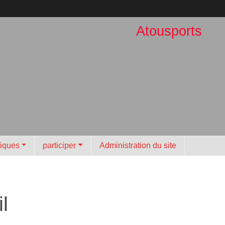
Atousports
tiques
participer
Administration du site
l