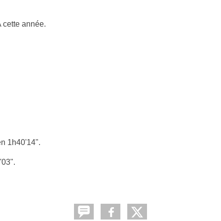
 cette année.
en 1h40'14".
'03".