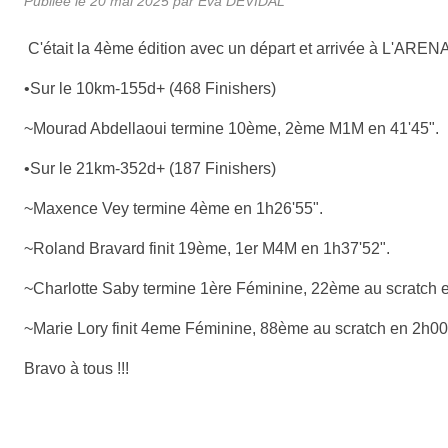
Publiée le
20 mai 2025
par
Eva DEVIDAL
C'était la 4ème édition avec un départ et arrivée à L'ARENA
•Sur le 10km-155d+ (468 Finishers)
~Mourad Abdellaoui termine 10ème, 2ème M1M en 41'45".
•Sur le 21km-352d+ (187 Finishers)
~Maxence Vey termine 4ème en 1h26'55".
~Roland Bravard finit 19ème, 1er M4M en 1h37'52".
~Charlotte Saby termine 1ère Féminine, 22ème au scratch 
~Marie Lory finit 4eme Féminine, 88ème au scratch en 2h00
Bravo à tous !!!