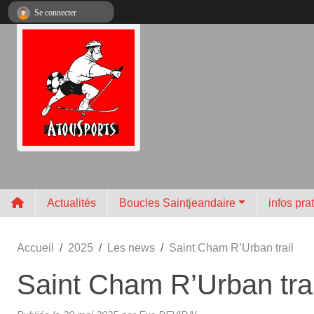
Panneau de gestion des cookies
Se connecter
Actualités
Boucles Saintjeandaire
infos pra
Accueil
2025
Les news
Saint Cham R’Urban trail
Saint Cham R’Urban trai