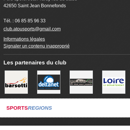
42650
Saint Jean Bonnefonds
Tél. :
06 85 85 96 33
club.atousports@gmail.com
Informations légales
Signaler un contenu inapproprié
Les partenaires du club
SPORTS
REGIONS