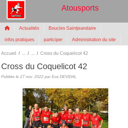
Panneau de gestion des cookies
Atousports
Actualités
Boucles Saintjeandaire
infos pratiques
participer
Administration du site
Accueil
Cross du Coquelicot 42
Cross du Coquelicot 42
Publiée le
27 nov. 2022
par
Eva DEVIDAL