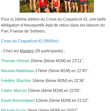
Pour la 16ème édition du Cross du Coquelicot 42, une belle
délégation d'Atousportifs était de retour dans les labours du
Parc Fraisse de Sorbiers.
Cross du Coquelicot 42 (5640m)
:
- Chez les
Masters
(26 participants) :
Thomas Virissel
20ème (8ème M1M) en 23'11".
Mourad Abdellaoui
17ème (5ème M1M) en 22'45".
Frédéric Blachon
16ème (6ème M2M) en 22'36".
Cédric Marcon
15ème (4ème M1M) en 22'05".
David Boncompain
12ème (5ème M2M) en 21'22".
Mickaël Guion
3ème (2ème M0M) en 20'07".