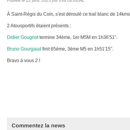
Publiée le
22 janv. 2023
par
Eva DEVIDAL
À Saint-Régis du Coin, s'est déroulé ce trail blanc de 14km
2 Atousportifs étaient présents :
Didier Gougnot
termine 34ème, 1er M5M en 1h36'51".
Bruno Gourgaud
finit 65ème, 3ème M5 en 1h51'15".
Bravo à vous 2 !
Commentez la news