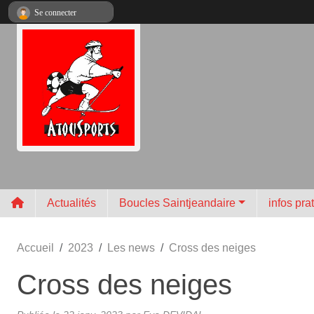
Panneau de gestion des cookies
Se connecter
Actualités
Boucles Saintjeandaire
infos pra
Accueil
2023
Les news
Cross des neiges
Cross des neiges