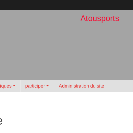
Atousports
tiques
participer
Administration du site
e