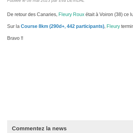
Publiée le
08 mai 2023
par
Eva DEVIDAL
De retour des Canaries,
Fleury Roux
était à Voiron (38) ce 
Sur la
Course 8km (290d+, 442 participants)
,
Fleury
termi
Bravo !!
Commentez la news