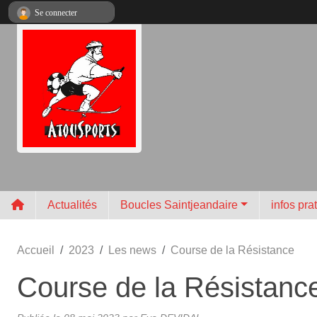
Panneau de gestion des cookies
Se connecter
Actualités
Boucles Saintjeandaire
infos pra
Accueil
2023
Les news
Course de la Résistance
Course de la Résistanc