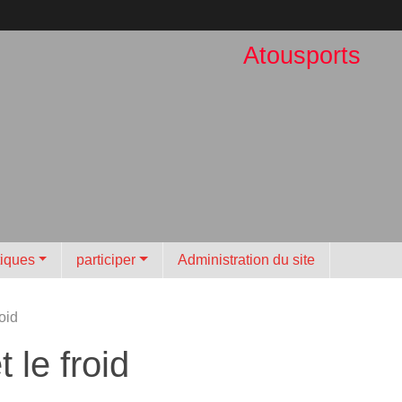
Atousports
tiques
participer
Administration du site
oid
 le froid