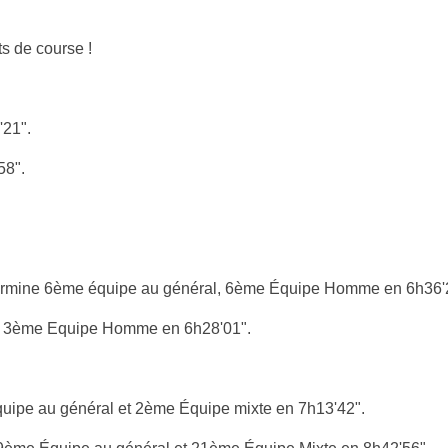
ts de course !
'21".
58".
" termine 6ème équipe au général, 6ème Équipe Homme en 6h36'
 et 3ème Equipe Homme en 6h28'01".
uipe au général et 2ème Équipe mixte en 7h13'42".