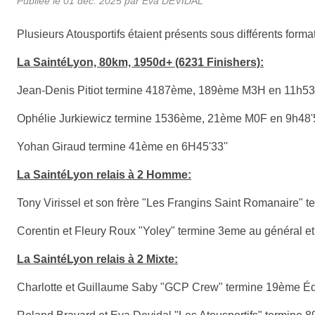
Publiée le
01 déc. 2025
par
Eva DEVIDAL
Plusieurs Atousportifs étaient présents sous différents forma
La SaintéLyon, 80km, 1950d+ (6231 Finishers):
Jean-Denis Pitiot termine 4187ème, 189ème M3H en 11h53
Ophélie Jurkiewicz termine 1536ème, 21ème M0F en 9h48'
Yohan Giraud termine 41ème en 6H45'33''
La SaintéLyon relais à 2 Homme:
Tony Virissel et son frère "Les Frangins Saint Romanaire
Corentin et Fleury Roux "Yoley" termine 3eme au général
La SaintéLyon relais à 2 Mixte:
Charlotte et Guillaume Saby "GCP Crew" termine 19ème Éq