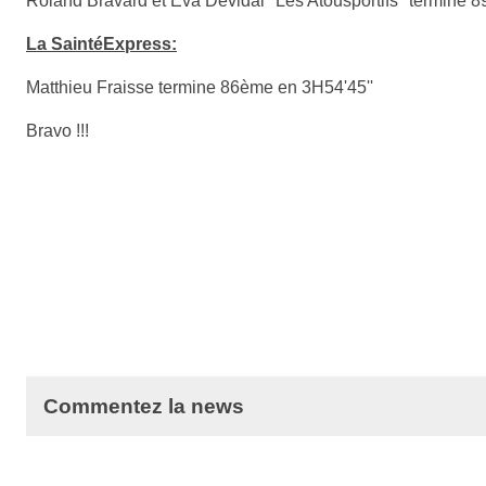
Roland Bravard et Eva Devidal "Les Atousportifs" termine 
La SaintéExpress:
Matthieu Fraisse termine 86ème en 3H54'45''
Bravo !!!
Commentez la news