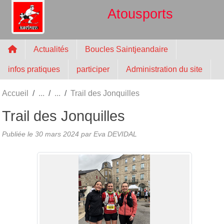
Panneau de gestion des cookies
Atousports
Actualités
Boucles Saintjeandaire
infos pratiques
participer
Administration du site
Accueil
Trail des Jonquilles
Trail des Jonquilles
Publiée le
30 mars 2024
par
Eva DEVIDAL