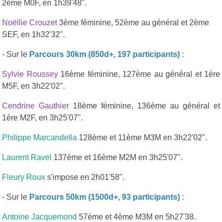
2ème M0F, en 1h39'48".
Noëllie Crouzet
3ème féminine, 52ème au général et 2ème
SEF, en 1h32'32".
- Sur le
Parcours 30km (850d+, 197 participants)
:
Sylvie Roussey
16ème féminine, 127ème au général et 1ère
M5F, en 3h22'02".
Cendrine Gauthier
18ème féminine, 136ème au général et
1ère M2F, en 3h25'07".
Philippe Marcandella
128ème et 11ème M3M en 3h22'02".
Laurent Ravel
137ème et 16ème M2M en 3h25'07".
Fleury Roux
s'impose en 2h01'58".
- Sur le
Parcours 50km (1500d+, 93 participants)
:
Antoine Jacquemond
57ème et 4ème M3M en 5h27'38.