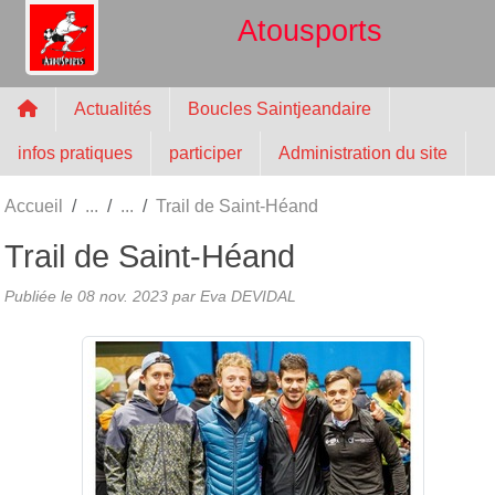
Panneau de gestion des cookies
Atousports
Actualités
Boucles Saintjeandaire
infos pratiques
participer
Administration du site
Accueil
Trail de Saint-Héand
Trail de Saint-Héand
Publiée le
08 nov. 2023
par
Eva DEVIDAL