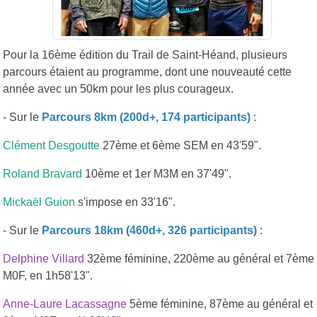
Pour la 16ème édition du Trail de Saint-Héand, plusieurs
parcours étaient au programme, dont une nouveauté cette
année avec un 50km pour les plus courageux.
- Sur le
Parcours 8km (200d+, 174 participants)
:
Clément Desgoutte
27ème et 6ème SEM en 43'59".
Roland Bravard
10ème et 1er M3M en 37'49".
Mickaël Guion
s'impose en 33'16".
- Sur le
Parcours 18km (460d+, 326 participants)
:
Delphine Villard
32ème féminine, 220ème au général et 7ème
M0F, en 1h58'13".
Anne-Laure Lacassagne
5ème féminine, 87ème au général et