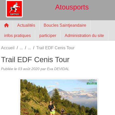
Panneau de gestion des cookies
Atousports
Actualités
Boucles Saintjeandaire
infos pratiques
participer
Administration du site
Accueil
Trail EDF Cenis Tour
Trail EDF Cenis Tour
Publiée le
03 août 2020
par
Eva DEVIDAL