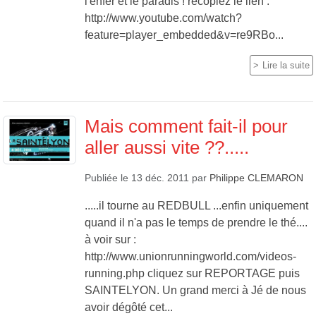
l'enfer et le paradis ! recopiez le lien :
http://www.youtube.com/watch?
feature=player_embedded&v=re9RBo...
Lire la suite
Mais comment fait-il pour
aller aussi vite ??.....
Publiée le
13 déc. 2011
par
Philippe CLEMARON
.....il tourne au REDBULL ...enfin uniquement
quand il n'a pas le temps de prendre le thé....
à voir sur :
http://www.unionrunningworld.com/videos-
running.php cliquez sur REPORTAGE puis
SAINTELYON. Un grand merci à Jé de nous
avoir dégôté cet...